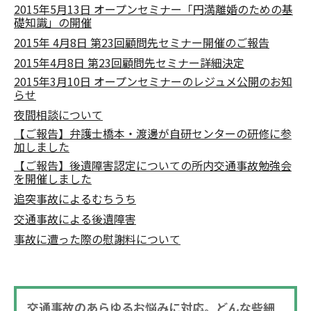
2015年5月13日 オープンセミナー「円満離婚のための基
礎知識」の開催
2015年 4月8日 第23回顧問先セミナー開催のご報告
2015年4月8日 第23回顧問先セミナー詳細決定
2015年3月10日 オープンセミナーのレジュメ公開のお知
らせ
夜間相談について
【ご報告】弁護士橋本・渡邊が自研センターの研修に参
加しました
【ご報告】後遺障害認定についての所内交通事故勉強会
を開催しました
追突事故によるむちうち
交通事故による後遺障害
事故に遭った際の慰謝料について
交通事故のあらゆるお悩みに対応。どんな些細