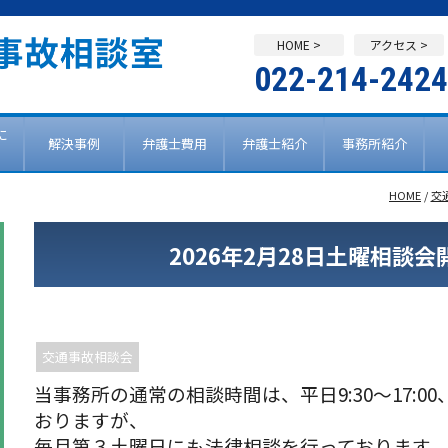
HOME >
アクセス >
022-214-2424
に
解決事例
弁護士費用
弁護士紹介
事務所紹介
HOME
/
交
2026年2月28日土曜相談
交通事故相談会
当事務所の通常の相談時間は、平日9:30～17:00、
おりますが、
毎月第３土曜日にも法律相談を行っております。